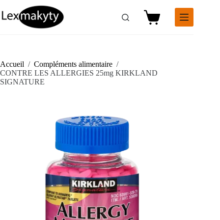
Passer
au
Panier
contenu
d’achat
Accueil
/
Compléments alimentaire
/
CONTRE LES ALLERGIES 25mg KIRKLAND
SIGNATURE