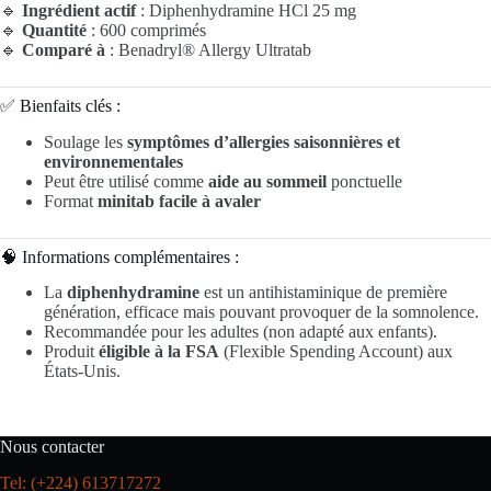
🔹
Ingrédient actif
: Diphenhydramine HCl 25 mg
🔹
Quantité
: 600 comprimés
🔹
Comparé à
: Benadryl® Allergy Ultratab
✅ Bienfaits clés :
Soulage les
symptômes d’allergies saisonnières et
environnementales
Peut être utilisé comme
aide au sommeil
ponctuelle
Format
minitab facile à avaler
🧠 Informations complémentaires :
La
diphenhydramine
est un antihistaminique de première
génération, efficace mais pouvant provoquer de la somnolence.
Recommandée pour les adultes (non adapté aux enfants).
Produit
éligible à la FSA
(Flexible Spending Account) aux
États-Unis.
Nous contacter
Tel: (+224) 613717272