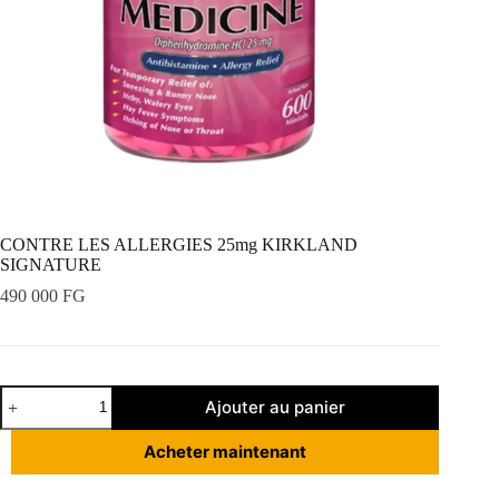
CONTRE LES ALLERGIES 25mg KIRKLAND
SIGNATURE
490 000
FG
quantité
Ajouter au panier
de
CONTRE
LES
Acheter maintenant
ALLERGIES
25mg