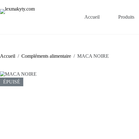
Passer
au
contenu
Accueil
Produits
Accueil
/
Compléments alimentaire
/
MACA NOIRE
ÉPUISÉ