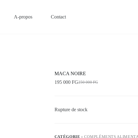
A-propos
Contact
MACA NOIRE
195 000
FG
250 000
FG
Le
Le
prix
prix
initial
actuel
était :
est :
250
195
Rupture de stock
000 FG.
000 FG.
CATÉGORIE :
COMPLÉMENTS ALIMENTA